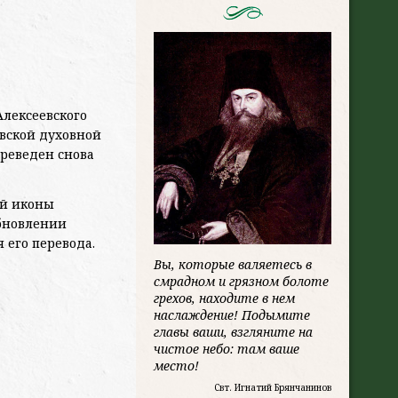
Алексеевского
овской духовной
ереведен снова
ой иконы
обновлении
 его перевода.
Вы, которые валяетесь в
смрадном и гряз­ном болоте
грехов, находите в нем
наслажде­ние! Подымите
главы ваши, взгляните на
чистое небо: там ваше
место!
Свт. Игнатий Брянчанинов