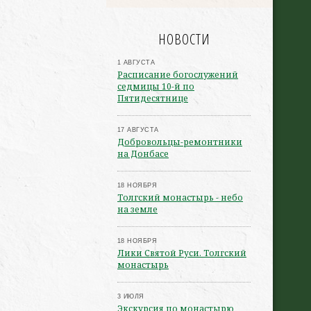
НОВОСТИ
1 АВГУСТА
Расписание богослужений
седмицы 10-й по
Пятидесятнице
17 АВГУСТА
Добровольцы-ремонтники
на Донбасе
18 НОЯБРЯ
Толгский монастырь - небо
на земле
18 НОЯБРЯ
Лики Святой Руси. Толгский
монастырь
3 ИЮЛЯ
Экскурсия по монастырю