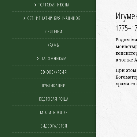
ТОЛГСКАЯ ИКОНА
Игуме
СВТ. ИГНАТИЙ БРЯНЧАНИНОВ
1775–17
СВЯТЫНИ
Родом ма
ХРАМЫ
монастыр
консисто
ПАЛОМНИКАМ
в тот же
При этом
3D-ЭКСКУРСИЯ
Богомате
храма со 
ПУБЛИКАЦИИ
КЕДРОВАЯ РОЩА
МОЛИТВОСЛОВ
ВИДЕОГАЛЕРЕЯ