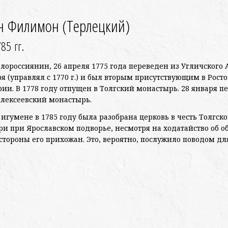
н Филимон (Терлецкий)
85 гг.
лороссиянин, 26 апреля 1775 года переведен из Угличского 
я (управлял с 1770 г.) и был вторым присутствующим в Рост
рии. В 1778 году отпущен в Толгский монастырь. 28 января п
 Алексеевский монастырь.
 игумене в 1785 году была разобрана церковь в честь Толгск
ри при Ярославском подворье, несмотря на ходатайство об 
стороны его прихожан. Это, вероятно, послужило поводом для