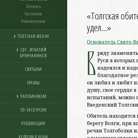
Летопись
«Толгская оби
Настоятели
Новомученики
удел...»
ТОЛГСКАЯ ИКОНА
Основатель Свято-В
В
СВТ. ИГНАТИЙ
ряду знамениты
БРЯНЧАНИНОВ
Руси в которых
надеялся и над
СВЯТЫНИ
благодатное ре
он любил и любит и
ХРАМЫ
душу, свое сердце 
ПАЛОМНИКАМ
испытаний, можно п
Введенский Толгски
3D-ЭКСКУРСИЯ
Обитель находится 
берегу Волги, при 
ПУБЛИКАЦИИ
речки Толгоболки и
КЕДРОВАЯ РОЩА