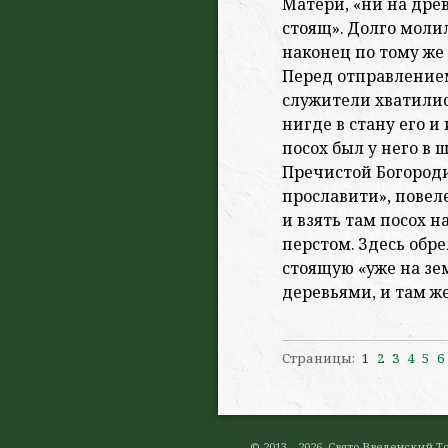
Матери, «ни на древ
стоящ». Долго моли
наконец по тому же 
Перед отправление
служители хватилис
нигде в стану его и
посох был у него в 
Пречистой Богород
прославити», повел
и взять там посох н
перстом. Здесь обр
стоящую «уже на зе
деревьями, и там ж
Страницы:
1
2
3
4
5
6
© 2013—2026. Свято-Введенский 