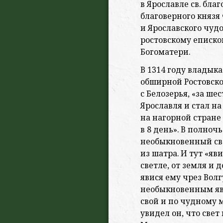
в Ярославле св. бла
благоверного князя
и Ярославского чудо
ростовскому еписк
Богоматери.
В 1314 году владык
обширной Ростовско
с Белозерья, «за ше
Ярославля и стал на 
на нагорной стране
в 8 день». В полноч
необыкновенный све
из шатра. И тут «яв
светле, от земля и 
явися ему чрез Вол
необыкновенным явл
свой и по чудному 
увидел он, что све