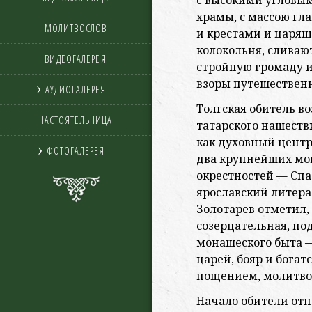
с высокими угловы
храмы, с массою гл
МОЛИТВОСЛОВ
и крестами и царящ
колокольня, сливаю
ВИДЕОГАЛЕРЕЯ
стройную громаду и
взоры путешественн
АУДИОГАЛЕРЕЯ
Толгская обитель в
НАСТОЯТЕЛЬНИЦА
татарского нашеств
как духовный центр
ФОТОГАЛЕРЕЯ
два крупнейших мон
окрестностей — Спа
ярославский литера
Золотарев отметил, 
созерцательная, по
монашеского быта —
царей, бояр и богат
пощением, молитво
Начало обители отн