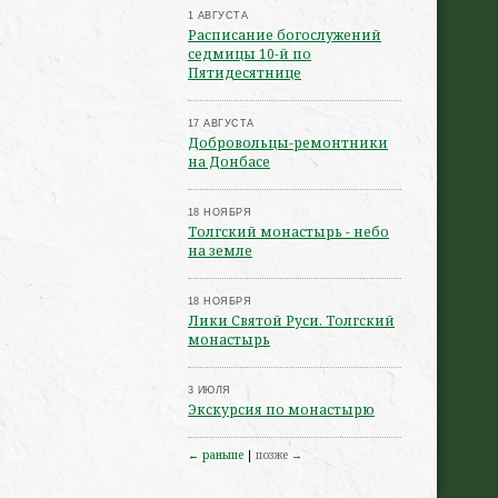
1 АВГУСТА
Расписание богослужений
седмицы 10-й по
Пятидесятнице
17 АВГУСТА
Добровольцы-ремонтники
на Донбасе
18 НОЯБРЯ
Толгский монастырь - небо
на земле
18 НОЯБРЯ
Лики Святой Руси. Толгский
монастырь
3 ИЮЛЯ
Экскурсия по монастырю
← раньше
|
позже →