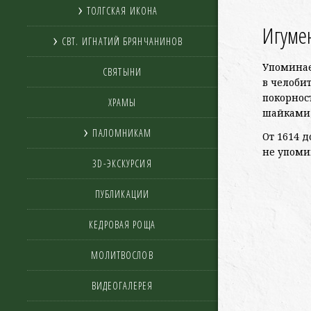
ТОЛГСКАЯ ИКОНА
Игумен
СВТ. ИГНАТИЙ БРЯНЧАНИНОВ
Упоминает
СВЯТЫНИ
в челоби
покорнос
ХРАМЫ
шайками,
ПАЛОМНИКАМ
От 1614 д
не упоми
3D-ЭКСКУРСИЯ
ПУБЛИКАЦИИ
КЕДРОВАЯ РОЩА
МОЛИТВОСЛОВ
ВИДЕОГАЛЕРЕЯ