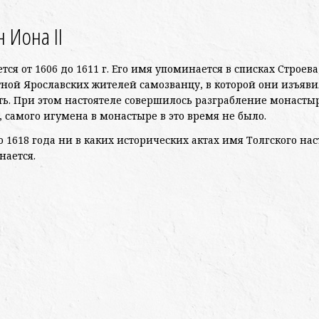
 Иона II
ся от 1606 до 1611 г. Его имя упоминается в списках Строева,
тной Ярославских жителей самозванцу, в которой они изъяв
ть. При этом настоятеле совершилось разграбление монасты
 самого игумена в монастыре в это время не было.
о 1618 года ни в каких исторических актах имя Толгского нас
нается.