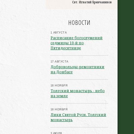
Свт. Игнатий Брянчанинов
НОВОСТИ
1 АВГУСТА
Расписание богослужений
седмицы 10-й по
Пятидесятнице
17 АВГУСТА
Добровольцы-ремонтники
на Донбасе
18 НОЯБРЯ
Толгский монастырь - небо
на земле
18 НОЯБРЯ
Лики Святой Руси. Толгский
монастырь
3 ИЮЛЯ