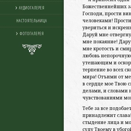
Божественнейших з
АУДИОГАЛЕРЕЯ
Господи, прости ви
человеками! Прости
НАСТОЯТЕЛЬНИЦА
увериться и искренн
ФОТОГАЛЕРЕЯ
Даруй мне отвергну
мне покаяние! Дару
мне кротость и сми
любовь непорочную,
утешающим и оскор
терпение во всех с
мира! Отъими от ме
в сердце мое Твою с
делами, и словами
чувствованиями мо
Тебе за все подобае
принадлежит слава
стыдение лица и мо
суду Твоему в убого