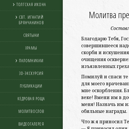
ТОЛГСКАЯ ИКОНА
Молитва пре
СВТ. ИГНАТИЙ
БРЯНЧАНИНОВ
Составл
СВЯТЫНИ
Благодарю Тебя, Гос
совершившееся надо
ХРАМЫ
скорби и искушения
очищения оскверне
ПАЛОМНИКАМ
изъязвленных греха
3D-ЭКСКУРСИЯ
Помилуй и спаси те
для моего врачеван
ПУБЛИКАЦИИ
мне оскорбления. Б
веке! Вмени им в до
КЕДРОВАЯ РОЩА
меня! Назначь им и
обильные награды.
МОЛИТВОСЛОВ
Что ж я приносил Т
ВИДЕОГАЛЕРЕЯ
— Я приносил одни 