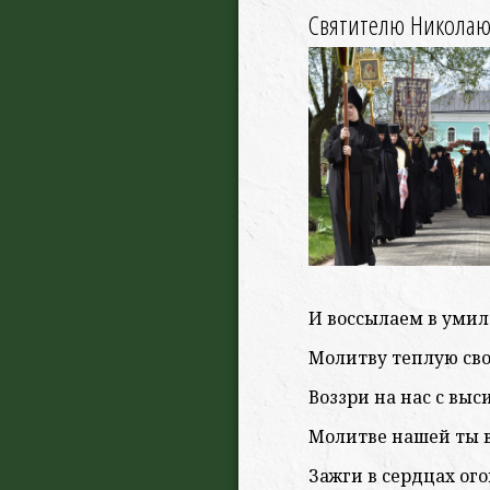
Святителю Никола
И воссылаем в уми
Молитву теплую сво
Воззри на нас с выс
Молитве нашей ты 
Зажги в сердцах ог