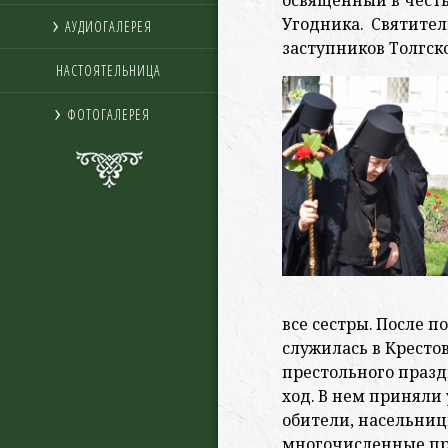
освященный в честь
Угодника. Святител
АУДИОГАЛЕРЕЯ
заступников Толгск
НАСТОЯТЕЛЬНИЦА
ФОТОГАЛЕРЕЯ
все сестры. После п
служилась в Кресто
престольного праз
ход. В нем приняли
обители, насельниц
многочисленные пр