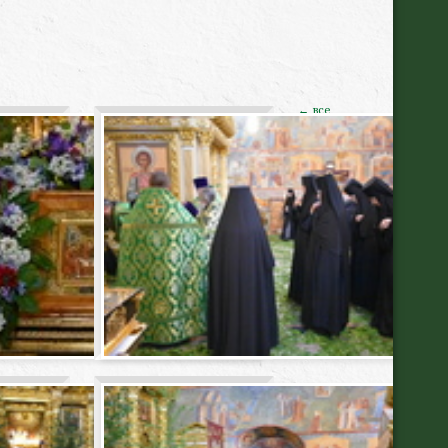
← все
альбомы
галереи