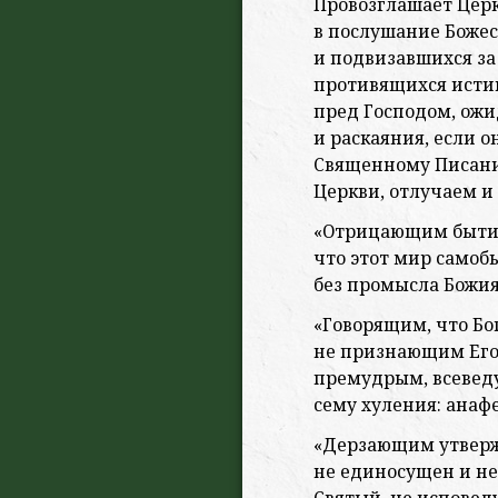
Провозглашает Цер
в послушание Боже
и подвизавшихся за 
противящихся истин
пред Господом, ож
и раскаяния, если о
Священному Писан
Церкви, отлучаем и
«Отрицающим быти
что этот мир самобы
без промысла Божия
«Говорящим, что Бог
не признающим Его
премудрым, всеве
сему хуления: анаф
«Дерзающим утверж
не единосущен и не