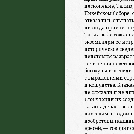
песнопение, Талию,
Никейском Соборе, 
отказались слышать
никогда прийти на 
Талия была сожжена.
экземпляры ее истр
историческое сведе
неистовым разврат
сочинения новейших
богохульство соеди
с выражениями стра
и кощунства. Блаже
не слыхали и не чи
При чтении их соед
сатаны делается оч
плотским, плодом п
изобретены падшим
ересей, — говорит 