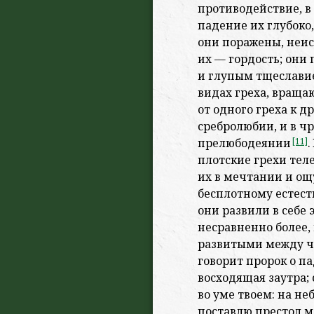
противодействие, 
падение их глубоко,
они поражены, неис
их — гордость; он
и глупым тщеславие
видах греха, враща
от одного греха к д
сребролюбии, и в
чр
прелюбодеянии
[11]
плотские грехи тел
их в мечтании и ощ
бесплотному естест
они развили в себе
несравненно более,
развитыми между 
говорит пророк о п
восходящая заутра; 
во уме твоем: на не
поставлю престол м