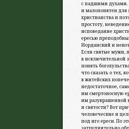
с падшими духами.
и малопонятен для
христианства и пото
простоту, неведени
исповедание христи
ересью преподобны
Иорданский и некот
Если святые мужи,
в исключительной з
понять богохульств
что сказать о тех, 
в житейских попече
недостаточное, сам
им смертоносную ер
им разукрашенной 
и святости? Вот пр
человеческие и цел
под иго ереси. По э
затруднительно обр