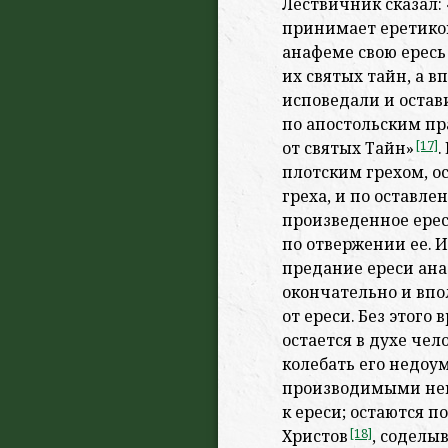
Лествичник сказал:
принимает еретиков
анафеме свою ересь
их святых тайн, а в
исповедали и остави
по апостольским
пр
от святых Тайн»
[17]
.
плотским грехом, ос
греха, и по оставле
произведенное ере
по отвержении ее. 
предание ереси ана
окончательно и вп
от ереси. Без этого 
остается в духе чел
колебать его недо
производимыми
не
к ереси; остаются 
Христов
[18]
, содел