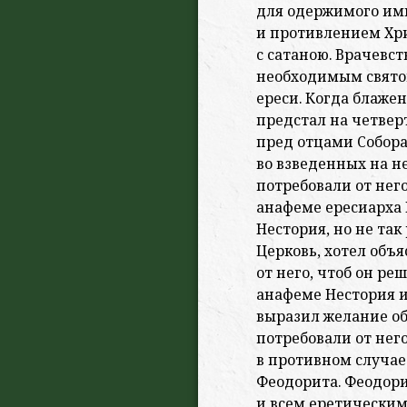
для одержимого им
и противлением Хр
с сатаною. Врачевс
необходимым свято
ереси. Когда блаже
предстал на четвер
пред отцами Собора
во взведенных на н
потребовали от него
анафеме ересиарха 
Нестория, но не так
Церковь, хотел объ
от него, чтоб он ре
анафеме Нестория и
выразил желание об
потребовали от нег
в противном случае
Феодорита. Феодор
и всем еретическим