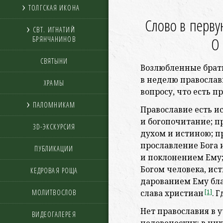
ТОЛГСКАЯ ИКОНА
Слово в перву
СВТ. ИГНАТИЙ
О
БРЯНЧАНИНОВ
СВЯТЫНИ
Возлюбленные брат
в неделю православ
ХРАМЫ
вопросу, что есть п
ПАЛОМНИКАМ
Православие есть и
и богопочитание; п
3D-ЭКСКУРСИЯ
духом и истиною; п
прославление Бога
ПУБЛИКАЦИИ
и поклонением Ему;
Богом человека, ис
КЕДРОВАЯ РОЩА
дарованием Ему бла
МОЛИТВОСЛОВ
слава христиан
[1]
. 
Нет православия в 
ВИДЕОГАЛЕРЕЯ