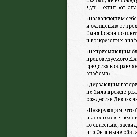
Святый, не исповед
Дух — един Бог: ан
«Позволяющим себе 
и очищению от грех
Сына Божия по плот
и воскресение: анаф
«Неприемлющим бла
проповедуемого Ева
средства к оправда
анафема».
«Дерзающим говори
не была прежде рож
рождестве Девою: а
«Неверующим, что 
и апостолов, чрез 
ко спасению, засви
что Он и ныне обит