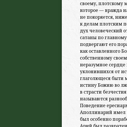
своему, плотскому 
которое — вражда н
не
покоряется, ниже
к делам плотским п
дух человеческий от
сатаны по главному 
подвергают его по
как оставленного Б
собственному своем
неразумное сердце 
уклонившихся от ис
глаголющеся быти 
истину Божию во лж
в страсти безчестия
называются разнооб
Поведение ересиарх
Аполлинарий имел 
был
особенно пораб
Арий был развратен