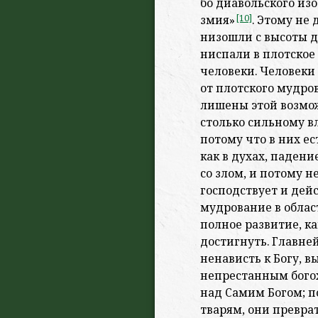
бо диавольского из
змия»
[10]
. Этому не
низошли с высоты д
ниспали в плотское
человеки. Человеки
от плотского мудро
лишены этой возмо
столько сильному в
потому что в них е
как в духах, падени
со злом, и потому н
господствует и дейс
мудрование в облас
полное развитие, ка
достигнуть. Главне
ненависть к Богу, 
непрестанным богох
над Самим Богом; п
тварям, они превр