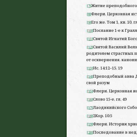
Житие преподобного
[7]
Флери. Церковная истор
[8]
Его же. Том 1, кн. 10, гл
[9]
Послание 1-е к Гра
[10]
Святой Игнатий Бог
[11]
Святой Василий Вел
[12]
родителем страстных п
от осквернения, канон
Ис. 14:12–15, 19
[13]
Преподобный авва Д
[14]
свой разум
Флери. Церковная исто
[15]
Слово 15-е, гл. 49
[16]
Лаодикийского Собо
[17]
2Кор. 10:5
[18]
Флери. История христи
[19]
Последование в не
[20]