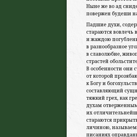
Ныне же во ад снид
повержен
будеши на
Падшие духи, содерж
стараются вовлечь в
и жаждою погублени
в разнообразное уг
в славолюбие, живо
страстей обольсти
В особенности они с
от которой прозябаю
к Богу и богохульств
составляющий сущно
тяжкий грех, как г
духам отверженным
их отличительнейш
стараются прикрыть
личиною, называем
писаниях оправда