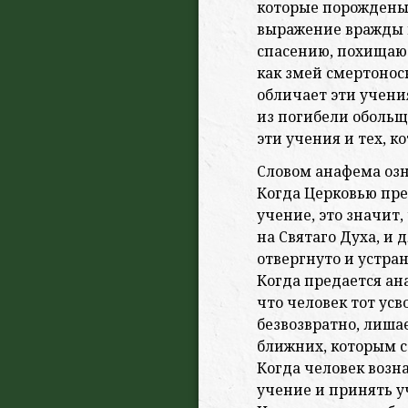
которые порождены
выражение вражды к
спасению, похищают
как змей смертоносн
обличает эти учения
из погибели оболь
эти учения и тех, к
Словом анафема озн
Когда Церковью пре
учение, это значит,
на Святаго Духа, и 
отвергнуто и устран
Когда предается ан
что человек тот усв
безвозвратно, лишае
ближних, которым с
Когда человек возн
учение и принять 