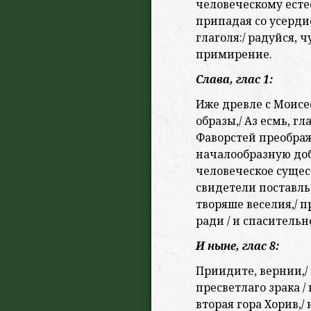
человеческому есте
припадая со усерди
глаголя:/ радуйся, 
примирение.
Слава, глас 1:
Иже древле с Моисе
образы,/ Аз есмь, гл
Фаворстей преображ
началообразную доб
человеческое сущес
свидетели поставль
творяше веселия,/ 
ради / и спасительн
И ныне, глас 8:
Приидите, вернии,/
пресветлаго зрака / 
вторая гора Хорив,/