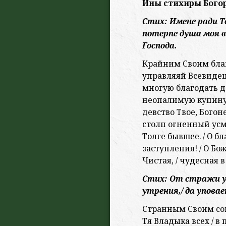
Ины стихиры Богор
Стих: Имене ради Т
потерпе душа моя в 
Господа.
Крайним Своим благ
управляяй Всевидец 
многую благодать да
неопалимую купину
девство Твое, Богоне
столп огненный усмо
Толге бывшее. / О б
заступления! / О Бо
Чистая, / чудесная
Стих: От стражи у
утрения,/ да уповае
Странным Своим сов
Тя Владыка всех / 