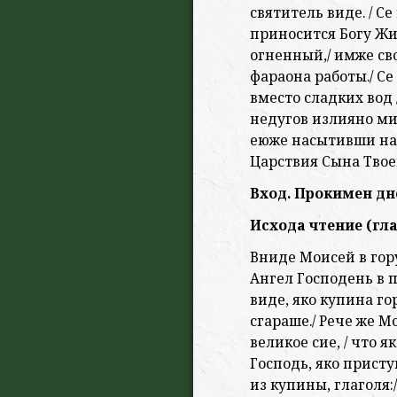
святитель виде. / Се
приносится Богу Жив
огненный,/ имже с
фараона работы./ Се
вместо сладких вод
недугов излияно ми
еюже насытивши нас
Царствия Сына Твое
Вход. Прокимен дне
Исхода чтение (гла
Вниде Моисей в гор
Ангел Господень в п
виде, яко купина го
сгараше./ Рече же М
великое сие, / что я
Господь, яко присту
из купины, глаголя: