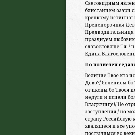
Световидным явлен
блистанием озари с
крепкому истиннаго
Пренепорочная Дево
Предводительница к
празднуем любовию 
славословяще Тя: / 
Едина Благословенн
По полиелеи седале
Величие Твое кто и
Дево?/ Явлением бо 
от иконы бо Твоея 
недуги и исцели бо
Владычице!/ Не отри
заступления,/ но м
страну Российскую 
хвалящеся и все упо
постыдимся во веки