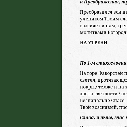
и Преображения, тр
Преобразился еси на
учеником Твоим слав
возсияет и нам, гр
молитвами Богороди
НА УТРЕНИ
По 1-м стихословии 
На горе Фаворстей п
светел, протязающся
покры,/ темже и на
зрети светлости / н
Безначальне Спасе, 
Твой возсиявый, пр
Слава, и ныне, глас