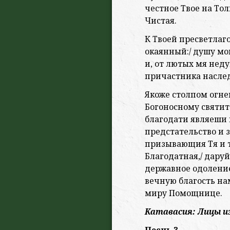
честное Твое на То
Чистая.
К Твоей пресветлаг
окаянный:/ душу мою
и, от лютых мя нед
причастника наслед
Якоже столпом огне
Богоносному святит
благодати являеши 
предстательство и з
призывающия Тя и 
Благодатная,/ даруй
державное одоление,
вечную благость на
миру Помощнице.
Катавасия: Лицы и