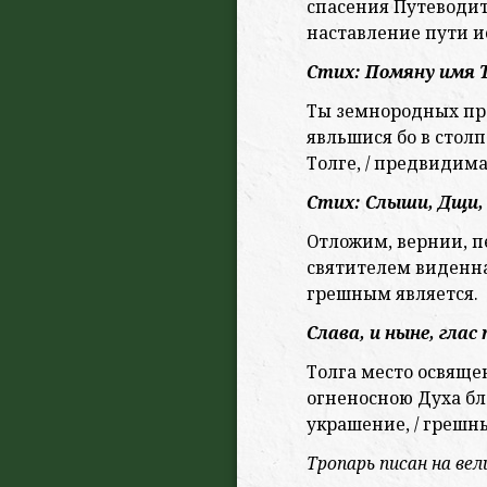
спасения Путеводите
наставление пути и
Стих: Помяну имя Тв
Ты земнородных пр
явльшися бо в столп
Толге, / предвидима
Стих: Слыши, Дщи, 
Отложим, вернии, печ
святителем виденна
грешным является.
Слава, и ныне, глас
Толга место освящен
огненосною Духа бла
украшение, / грешн
Тропарь писан на вел