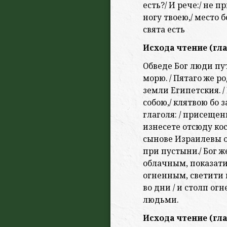
есть?/ И рече:/ не п
ногу твоею,/ место 
свята есть
Исхода чтение (гла
Обведе Бог люди пу
морю. / Пятаго же 
земли Египетския. /
собою,/ клятвою бо
глаголя: / присещен
изнесете отсюду кос
сынове Израилевы о
при пусты­ни./ Бог 
облачным, показати
огненным, светити и
во дни / и столп о
людьми.
Исхода чтение (гла