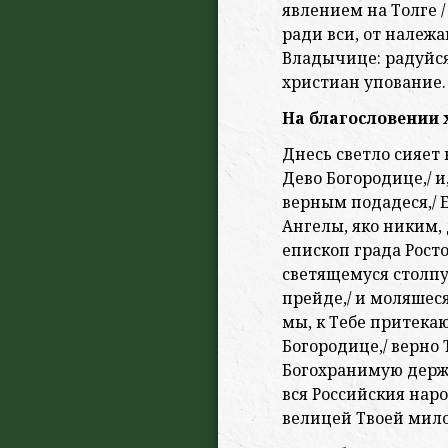
явлением на Толге /
ради вси, от належ
Владычице: радуйся
христиан упование.
На благословении х
Днесь светло сияет 
Дево Богородице,/ и
верным подадеся,/ 
Ангелы, яко никим
епископ града Росто
светящемуся столпу 
прейде,/ и моляшеся
мы, к Тебе притекаю
Богородице,/ верно 
Богохранимую держа
вся Российския наро
велицей Твоей мил