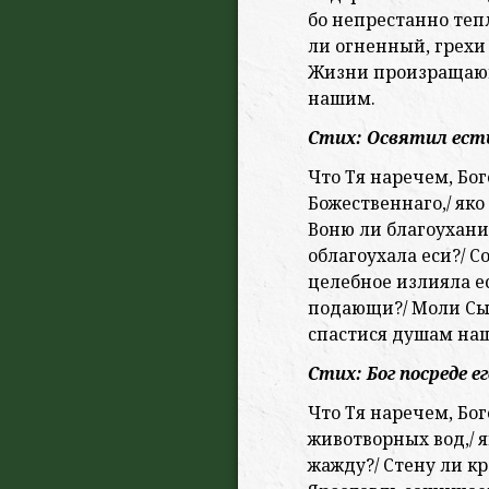
бо непрестанно теп
ли огненный, грехи
Жизни произращаю
нашим.
Стих: Освятил есть
Что Тя наречем, Бог
Божественнаго,/ яко
Воню ли благоухания
облагоухала еси?/ С
целебное излияла е
подающи?/ Моли Сын
спастися душам на
Стих: Бог посреде е
Что Тя наречем, Бо
животворных вод,/ 
жажду?/ Стену ли кр