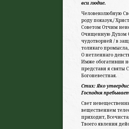
вси людие.
Человеколюбную Сво
роду показуя,/ Хрис
Советом Отчим неи
Очищенную Духом Св
чудотворней / в за
толикаго промысла,
О нетленнаго девст
Имже обогативши н
представи я святы 
Богоневестная.
Стих: Яко утвердис
Господня пребывает
Свет невещественны
вещественнем телес
приходит, Всечистая
Твоего явления дейс