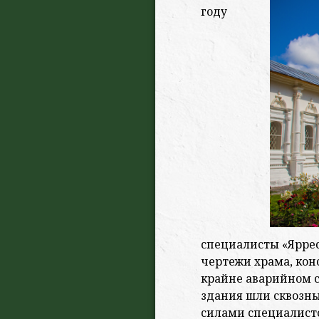
году
специалисты «Ярре
чертежи храма, кон
крайне аварийном с
здания шли сквозны
силами специалист