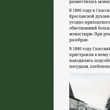
разместилась монас
В 1806 году в Спас
Ярославской духовн
уездно-приходского
обветшавший больн
монастырю. При рем
разобран.
В 1880 году Спасск
пристроили к нему н
находились подсобн
посудная, хлебопек