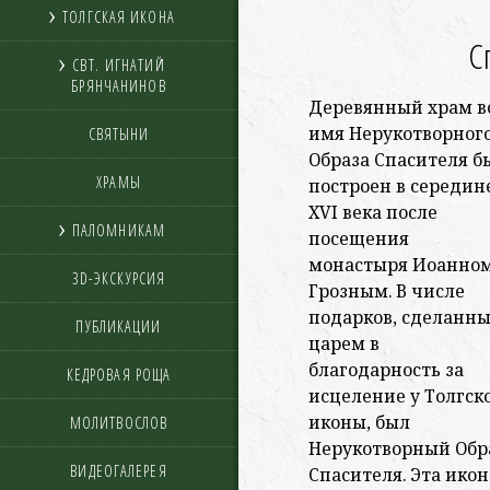
ТОЛГСКАЯ ИКОНА
С
СВТ. ИГНАТИЙ
БРЯНЧАНИНОВ
Деревянный храм в
имя Нерукотворног
СВЯТЫНИ
Образа Спасителя б
ХРАМЫ
построен в середин
XVI века после
ПАЛОМНИКАМ
посещения
монастыря Иоанно
3D-ЭКСКУРСИЯ
Грозным. В числе
подарков, сделанн
ПУБЛИКАЦИИ
царем в
благодарность за
КЕДРОВАЯ РОЩА
исцеление у Толгск
иконы, был
МОЛИТВОСЛОВ
Нерукотворный Обр
ВИДЕОГАЛЕРЕЯ
Спасителя. Эта икон