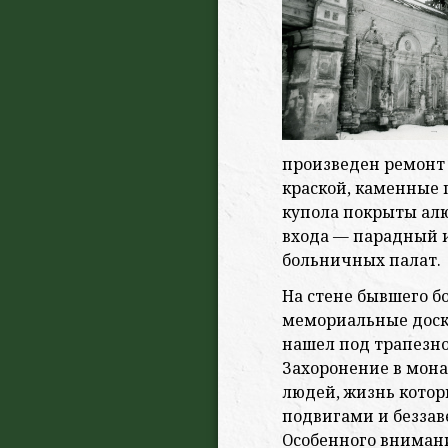
произведен ремонт
краской, каменные
купола покрыты алю
входа — парадный 
больничных палат.
На стене бывшего б
мемориальные доск
нашел под трапезн
Захоронение в мона
людей, жизнь кото
подвигами и беззав
Особенного внимани