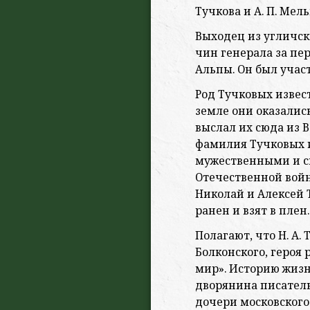
Тучкова и А. П. Мель
Выходец из угличск
чин генерала за пер
Альпы. Он был учас
Род Тучковых извест
земле они оказалис
выслал их сюда из 
фамилия Тучковых 
мужественными и с
Отечественной войн
Николай и Алексей 
ранен и взят в плен.
Полагают, что Н. А.
Болконского, героя 
мир». Историю жизн
дворянина писатель
дочери московского