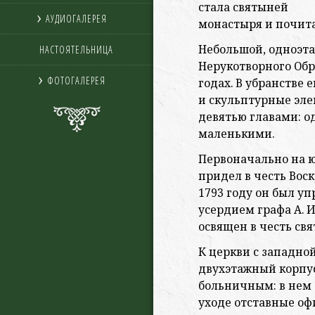
стала святыней
АУДИОГАЛЕРЕЯ
монастыря и почита
Небольшой, одноэт
НАСТОЯТЕЛЬНИЦА
Нерукотворного Обр
ФОТОГАЛЕРЕЯ
годах. В убранстве
и скульптурные эле
девятью главами: о
маленькими.
Первоначально на ю
придел в честь Вос
1793 году он был уп
усердием графа А. 
освящен в честь св
К церкви с западно
двухэтажный корпу
больничным: в нем 
уходе отставные офи