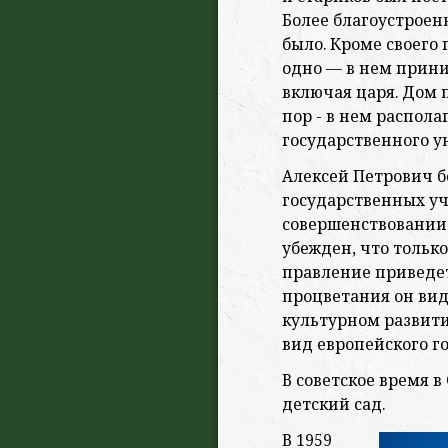
Более благоустроенн
было. Кроме своего
одно — в нем прини
включая царя. Дом 
пор - в нем распол
государственного ун
Алексей Петрович б
государственных уч
совершенствовании
убежден, что тольк
правление приведет
процветания он вид
культурном развити
вид европейского го
В советское время 
детский сад.
В 1959