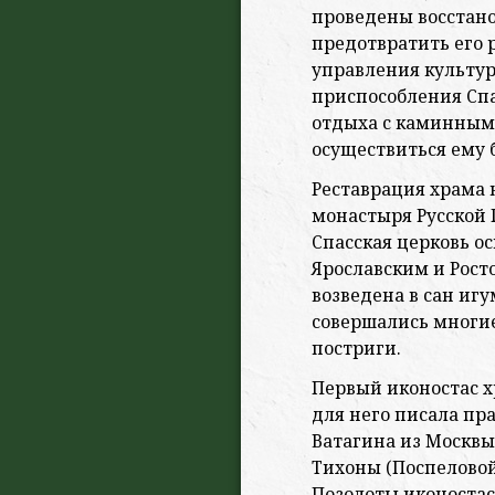
проведены восстан
предотвратить его р
управления культур
приспособления Спа
отдыха с каминным 
осуществиться ему 
Реставрация храма 
монастыря Русской 
Спасская церковь о
Ярославским и Рост
возведена в сан иг
совершались многи
постриги.
Первый иконостас х
для него писала пра
Ватагина из Москвы
Тихоны (Поспеловой
Позолоты иконостас