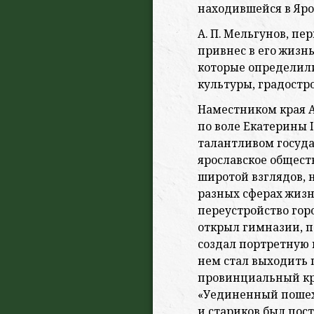
находившейся в Яро
А. П. Мельгунов, пе
привнес в его жизн
которые определил
культуры, градостро
Наместником края А.
по воле Екатерины I
талантливом госуда
ярославское общест
широтой взглядов,
разных сферах жизн
переустройство гор
открыл гимназии, 
создал портретную 
нем стал выходить 
провинциальный кр
«Уединенный пошехо
и стариков был пос