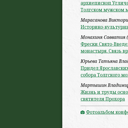
архиепископ Угличс
Толгском мужском 
Марасанова Виктори
Историко-культурн
Монахиня Савватия (
Фрески Свято-Введе
монастыря. Связь в
Юрьева Татьяна Вла
Придел Ярославских
собора Толгского м
Мартышин Владимир
Жизнь и труды осно
святителя Прохора
Фотоальбом конф