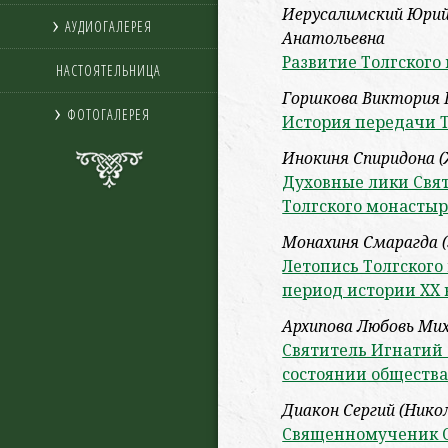
Иерусалимский Юрий
АУДИОГАЛЕРЕЯ
Анатольевна
Развитие Толгского м
НАСТОЯТЕЛЬНИЦА
Горшкова Виктория 
ФОТОГАЛЕРЕЯ
История передачи 
Инокиня Спиридона (
Духовные лики Свят
Толгского монастыр
Монахиня Смарагда (
Летопись Толгского
период истории XX 
Архипова Любовь Ми
Святитель Игнатий 
состоянии общества
Диакон Сергий (Нико
Священномученик С