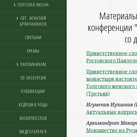
ТОЛГСКАЯ ИКОНА
Материалы
СВТ. ИГНАТИЙ
конференции "
БРЯНЧАНИНОВ
со 
СВЯТЫНИ
ХРАМЫ
Приветственное сло
Ростовского Панте
ПАЛОМНИКАМ
Приветственное сло
3D-ЭКСКУРСИЯ
монастыря настоят
Толгского женског
ПУБЛИКАЦИИ
(Третьяк)
Игумения Иулиания (
КЕДРОВАЯ РОЩА
Актуальные вопрос
МОЛИТВОСЛОВ
Архимандрит Макари
Монашество на Руси 
ВИДЕОГАЛЕРЕЯ